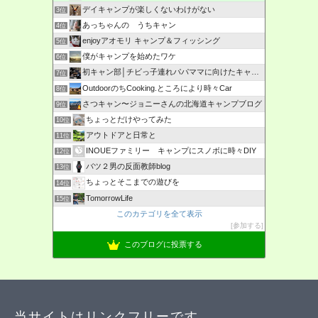
デイキャンプが楽しくないわけがない
3位
あっちゃんの うちキャン
4位
enjoyアオモリ キャンプ＆フィッシング
5位
僕がキャンプを始めたワケ
6位
初キャン部│チビっ子連れパパママに向けたキャンプ情報の発信
7位
OutdoorのちCooking.ところにより時々Car
8位
さつキャン〜ジョニーさんの北海道キャンプブログ
9位
ちょっとだけやってみた
10位
アウトドアと日常と
11位
INOUEファミリー キャンプにスノボに時々DIY
12位
バツ２男の反面教師blog
13位
ちょっとそこまでの遊びを
14位
TomorrowLife
15位
このカテゴリを全て表示
参加する
このブログに投票する
当サイトはリンクフリーです