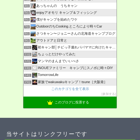
あっちゃんの うちキャン
4位
enjoyアオモリ キャンプ＆フィッシング
5位
僕がキャンプを始めたワケ
6位
OutdoorのちCooking.ところにより時々Car
7位
さつキャン〜ジョニーさんの北海道キャンプブログ
8位
アウトドアと日常と
9位
初キャン部│チビっ子連れパパママに向けたキャンプ情報の発信
10位
ちょっとだけやってみた
11位
マンマのまんまでいいべさ
12位
INOUEファミリー キャンプにスノボに時々DIY
13位
TomorrowLife
14位
家族でwakuwakuキャンプ！tsune［大阪発］
15位
このカテゴリを全て表示
参加する
このブログに投票する
当サイトはリンクフリーです