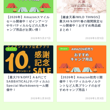
【2026年】Amazonスマイル
【鎌倉天幕/WILD TIHNGS】
セール開催中！ゼインアーツ
最大46％OFF!春の期間限定セ
やサバティカルなどの人気キ
ール開催中！おすすめ商品総
ャンプ用品がお買い得！
まとめ！
2026年5月27日
2026年3月5日
Amazon
キャンプ
【最大70％OFF】A＆Fにて
【2026年】Amazon初売り開
SABBATICAL(サバティカル)
催中！サバティカルやノルテ
Special Markdownセール開
ントなど人気ブランドのおす
催中！
すめキャンプ用品！
2026年1月30日
2026年1月3日