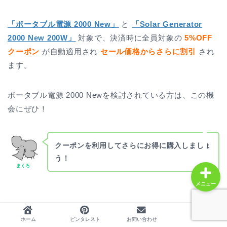
「ポータブル電源 2000 New」
と
「Solar Generator
2000 New 200W」
対象で、決済時に全員対象の
5%OFF
ホーム
クーポン
が自動適用され
セール価格からさらに割引
され
ます。
プロフィール
ポータブル電源 2000 Newを検討されている方は、この機
人気記事
会にぜひ！
レビュー
クーポンを利用してさらにお得に購入しましょ
う！
まくろ
メニュー
∧目次へ戻る
ホーム
ピンタレスト
お問い合わせ