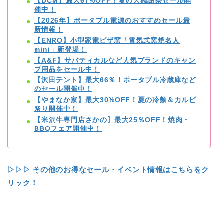
【DCM】最大67%OFF！夏の大感謝祭セール開
催中！
【2026年】ポータブル電源のおすすめセール最
新情報！
【ENRO】小型家電ピザ窯「電気式窯焼名人
mini」新登場！
【A&F】サバティカルなど人気ブランドのキャン
プ用品をセール中！
【沢田テント】最大66％！ポータブル冷蔵庫など
のセール開催中！
【やまなか家】最大30%OFF！夏の冷麵＆カルビ
祭り開催中！
【米沢牛専門店さかの】最大25％OFF！焼肉・
BBQフェア開催中！
▷▷▷ その他のお得なセール・イベント情報はこちらをク
リック！