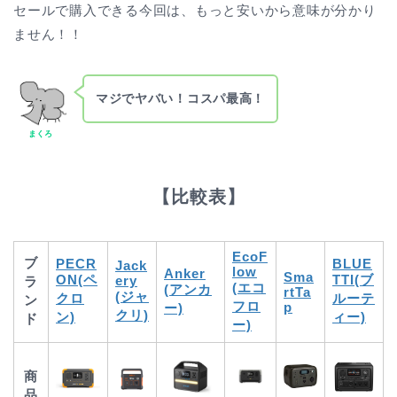
セールで購入できる今回は、もっと安いから意味が分かり
ません！！
マジでヤバい！コスパ最高！
まくろ
【比較表】
EcoF
ブ
PECR
BLUE
Jack
low
Anker
Sma
ON(ペ
TTI(ブ
ery
ラ
(エコ
(アンカ
rtTa
(ジャ
クロ
ルーテ
ン
フロ
p
ー)
クリ)
ン)
ィー)
ド
ー)
商
品