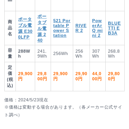
ポー
ポータ
521 Por
Pow
商
タブ
BLUE
ブル電
table P
RIVE
erAr
品
TTI E
ル電
ower S
R 2
Q mi
源 E30
B3A
名
源 2
tation
ni 2
0LFP
40
容
288W
241.
256
307
268.8
256Wh
h
9Wh
Wh
Wh
Wh
量
定
価
29,900
29,8
29,900
29,90
44,0
29,80
円
00円
円
0円
00円
0円
(税
込)
価格：2024/5/23現在
※価格は変動する場合があります。（各メーカー公式サイ
ト調べ）