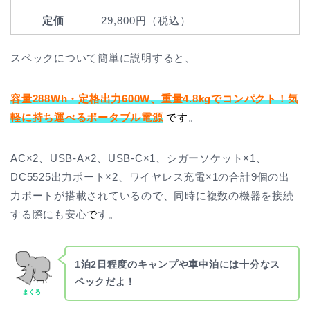
定価
29,800円（税込）
スペックについて簡単に説明すると、
容量288Wh・定格出力600W、重量4.8kgでコンパクト！気
軽に持ち運べるポータブル電源
です
。
AC×2、USB-A×2、USB-C×1、シガーソケット×1、
DC5525出力ポート×2、ワイヤレス充電×1の合計9個の出
力ポートが搭載されているので、同時に複数の機器を接続
する際にも安心
で
す。
1泊2日程度のキャンプや車中泊には十分なス
ペックだよ！
まくろ