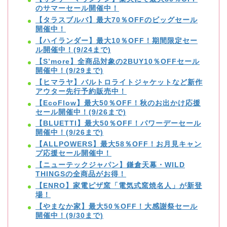
のサマーセール開催中！
【タラスブルバ】最大70％OFFのビッグセール
開催中！
【ハイランダー】最大10％OFF！期間限定セー
ル開催中！(9/24まで)
【S’more】全商品対象の2BUY10％OFFセール
開催中！(9/29まで)
【ヒマラヤ】バルトロライトジャケットなど新作
アウター先行予約販売中！
【EcoFlow】最大50％OFF！秋のお出かけ応援
セール開催中！(9/26まで)
【BLUETTI】最大50％OFF！パワーデーセール
開催中！(9/26まで)
【ALLPOWERS】最大58％OFF！お月見キャン
プ応援セール開催中！
【ニューテックジャパン】鎌倉天幕・WILD
THINGSの全商品がお得！
【ENRO】家電ピザ窯「電気式窯焼名人」が新登
場！
【やまなか家】最大50％OFF！大感謝祭セール
開催中！(9/30まで)