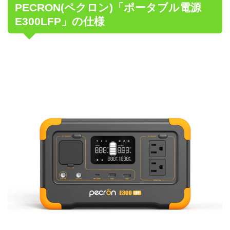
PECRON(ペクロン)「ポータブル電源
E300LFP」の仕様