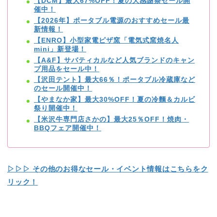
【DCM】最大67%OFF！夏の大感謝祭セール開
催中！
【2026年】ポータブル電源のおすすめセール最
新情報！
【ENRO】小型家電ピザ窯「電気式窯焼名人
mini」新登場！
【A&F】サバティカルなど人気ブランドのキャン
プ用品をセール中！
【沢田テント】最大66％！ポータブル冷蔵庫など
のセール開催中！
【やまなか家】最大30%OFF！夏の冷麵＆カルビ
祭り開催中！
【米沢牛専門店さかの】最大25％OFF！焼肉・
BBQフェア開催中！
▷▷▷ その他のお得なセール・イベント情報はこちらをク
リック！