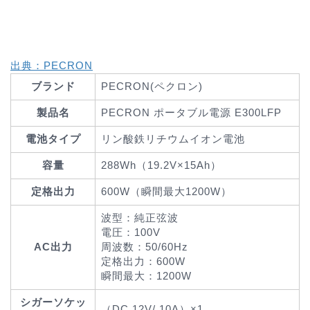
出典：PECRON
ブランド
PECRON(ペクロン)
製品名
PECRON ポータブル電源 E300LFP
電池タイプ
リン酸鉄リチウムイオン電池
容量
288Wh（19.2V×15Ah）
定格出力
600W（瞬間最大1200W）
波型：純正弦波
電圧：100V
AC出力
周波数：50/60Hz
定格出力：600W
瞬間最大：1200W
シガーソケッ
（DC 12V/ 10A）×1