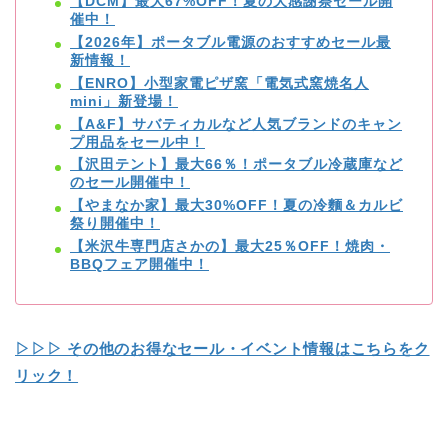
【DCM】最大67%OFF！夏の大感謝祭セール開
催中！
【2026年】ポータブル電源のおすすめセール最
新情報！
【ENRO】小型家電ピザ窯「電気式窯焼名人
mini」新登場！
【A&F】サバティカルなど人気ブランドのキャン
プ用品をセール中！
【沢田テント】最大66％！ポータブル冷蔵庫など
のセール開催中！
【やまなか家】最大30%OFF！夏の冷麵＆カルビ
祭り開催中！
【米沢牛専門店さかの】最大25％OFF！焼肉・
BBQフェア開催中！
▷▷▷ その他のお得なセール・イベント情報はこちらをク
リック！