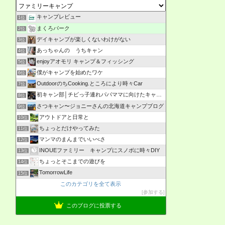
キャンプレビュー
1位
まくろパーク
2位
デイキャンプが楽しくないわけがない
3位
あっちゃんの うちキャン
4位
enjoyアオモリ キャンプ＆フィッシング
5位
僕がキャンプを始めたワケ
6位
OutdoorのちCooking.ところにより時々Car
7位
初キャン部│チビっ子連れパパママに向けたキャンプ情報の発信
8位
さつキャン〜ジョニーさんの北海道キャンプブログ
9位
アウトドアと日常と
10位
ちょっとだけやってみた
11位
マンマのまんまでいいべさ
12位
INOUEファミリー キャンプにスノボに時々DIY
13位
ちょっとそこまでの遊びを
14位
TomorrowLife
15位
このカテゴリを全て表示
参加する
このブログに投票する