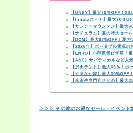
【UNBY】最大70％OFF！2
【hinataストア】最大70％
【サンデーマウンテン】最大6
【ナチュラム】夏の特大セール
【DCM】最大67%OFF！夏
【2026年】ポータブル電源
【ENRO】小型家電ピザ窯「電
【A&F】サバティカルなど人
【沢田テント】最大66％！ポ
【やまなか家】最大30%OF
【米沢牛専門店さかの】最大25
▷▷▷ その他のお得なセール・イベント