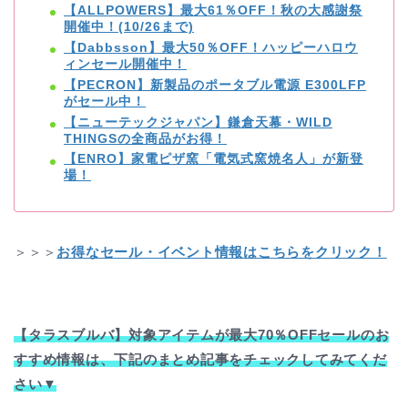
【ALLPOWERS】最大61％OFF！秋の大感謝祭
開催中！(10/26まで)
【Dabbsson】最大50％OFF！ハッピーハロウ
ィンセール開催中！
【PECRON】新製品のポータブル電源 E300LFP
がセール中！
【ニューテックジャパン】鎌倉天幕・WILD
THINGSの全商品がお得！
【ENRO】家電ピザ窯「電気式窯焼名人」が新登
場！
＞＞＞
お得なセール・イベント情報はこちらをクリック！
【タラスブルバ】対象アイテムが最大70％OFFセールのお
すすめ情報は、下記のまとめ記事をチェックしてみてくだ
さい▼