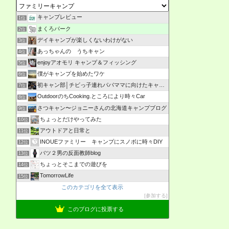
キャンプレビュー
1位
まくろパーク
2位
デイキャンプが楽しくないわけがない
3位
あっちゃんの うちキャン
4位
enjoyアオモリ キャンプ＆フィッシング
5位
僕がキャンプを始めたワケ
6位
初キャン部│チビっ子連れパパママに向けたキャンプ情報の発信
7位
OutdoorのちCooking.ところにより時々Car
8位
さつキャン〜ジョニーさんの北海道キャンプブログ
9位
ちょっとだけやってみた
10位
アウトドアと日常と
11位
INOUEファミリー キャンプにスノボに時々DIY
12位
バツ２男の反面教師blog
13位
ちょっとそこまでの遊びを
14位
TomorrowLife
15位
このカテゴリを全て表示
参加する
このブログに投票する