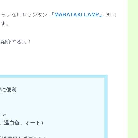
ャレなLEDランタン
「MABATAKI LAMP」
を口
ます。
く紹介するよ！
びに便利
ャレ
、温白色、オート）