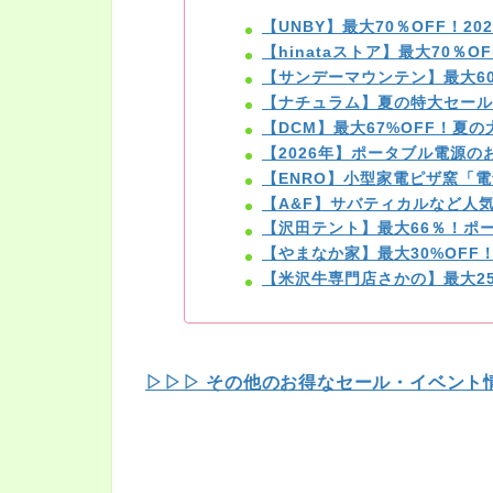
【UNBY】最大70％OFF！2
【hinataストア】最大70％
【サンデーマウンテン】最大6
【ナチュラム】夏の特大セール
【DCM】最大67%OFF！夏
【2026年】ポータブル電源
【ENRO】小型家電ピザ窯「電
【A&F】サバティカルなど人
【沢田テント】最大66％！ポ
【やまなか家】最大30%OF
【米沢牛専門店さかの】最大25
▷▷▷ その他のお得なセール・イベント